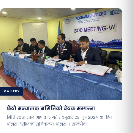
GALLERY
छैठौ सञ्चालक समितिको बैठक सम्पन्न।
मिति २०८१ साल आषाढ १५ गते तदनुसार २९ जुन २०२४ का दिन
पोखरा जेसीजको सचिवालय, पोखरा ११, रानिपौवा,…