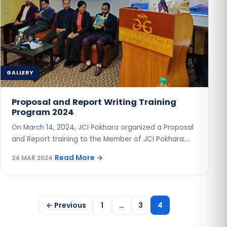
GALLERY
Proposal and Report Writing Training
Program 2024
On March 14, 2024, JCI Pokhara organized a Proposal
and Report training to the Member of JCI Pokhara.…
Read More
→
24 MAR 2024
|
Posts
← Previous
1
…
3
4
pagination